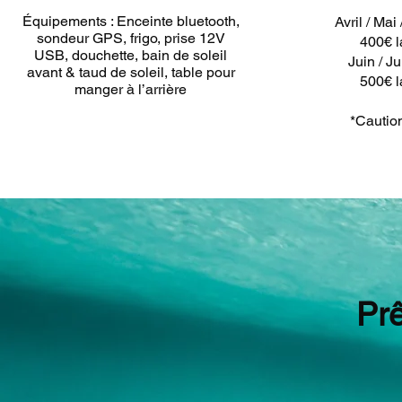
Équipements : Enceinte bluetooth,
Avril / Mai
sondeur GPS, frigo, prise 12V
400€ l
USB, douchette, bain de soleil
Juin / Jui
avant & taud de soleil, table pour
500€ l
manger à l’arrière
*Cautio
Pr