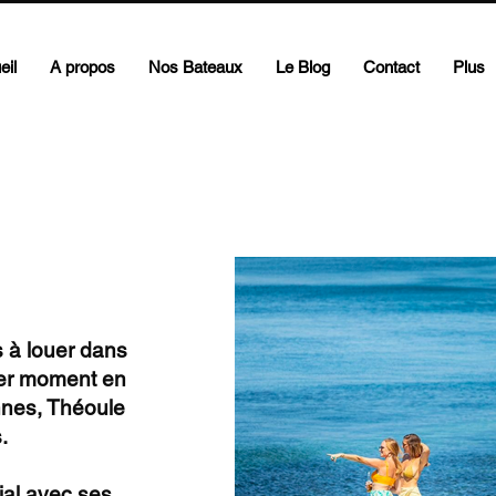
eil
A propos
Nos Bateaux
Le Blog
Contact
Plus
 à louer dans
per moment en
nnes, Théoule
.
ial avec ses