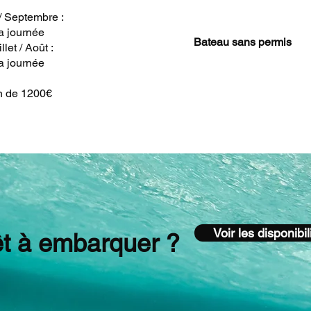
 / Septembre :
a journée
Bateau sans permis
llet / Août :
a journée
n de 1200€
Voir les disponibil
êt à embarquer ?