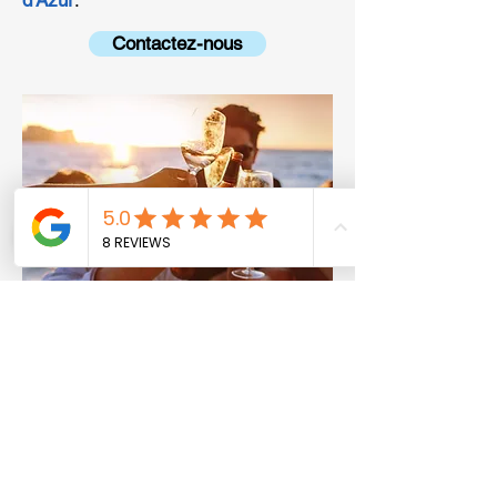
d'Azur
.
Contactez-nous
Sacha Boat Services