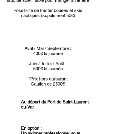
taud de soleil, table pour manger à l’arrière
Possibilité de tracter bouées et skis
nautiques (supplément 50€)
Avril / Mai / Septembre :
400€ la journée
Juin / Juillet / Août :
500€ la journée
*Prix hors carburant
Caution de 2500€
Au départ du Port de Saint-Laurent-
du-Var
En option :
Un skipper professionnel vous