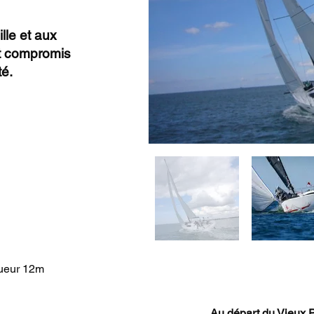
lle et aux
nt compromis
té.
ueur 12m
Au départ du Vieux 