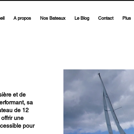
eil
A propos
Nos Bateaux
Le Blog
Contact
Plus
sière et de
erformant, sa
ateau de 12
offrir une
ccessible pour