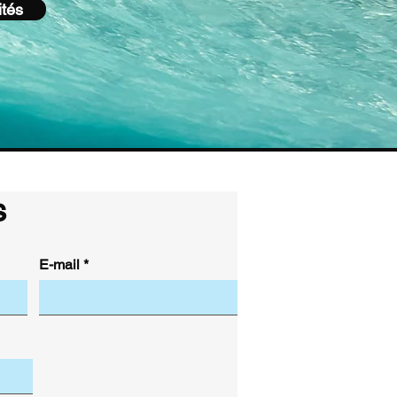
ités
s
E-mail