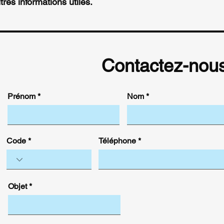
autres informations utiles.
modes de livraison af
sécurité.
gagner leur confianc
Contactez-nou
Prénom
Nom
Code
Téléphone
Objet