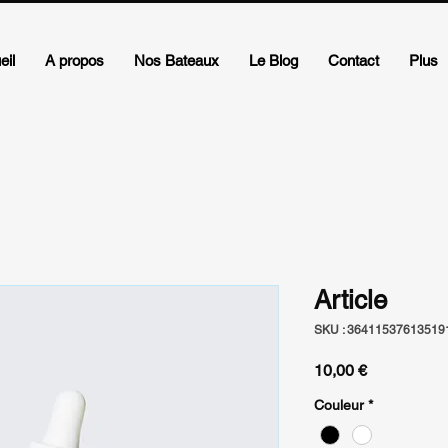
eil
A propos
Nos Bateaux
Le Blog
Contact
Plus
Article
SKU : 36411537613519
Prix
10,00 €
Couleur
*