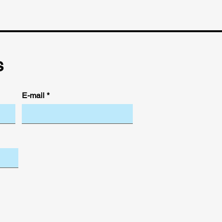
in de rassurer vos clients et
e.
s
E-mail