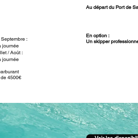
Au départ du Port de Sa
En option :
 / Septembre :
Un skipper professionn
a journée
llet / Août :
a journée
carburant
 de 4500€