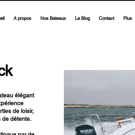
eil
A propos
Nos Bateaux
Le Blog
Contact
Plus
ck
ateau élégant
expérience
ies de loisir,
 de détente.
tingue par de