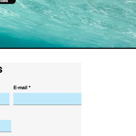
ités
s
E-mail